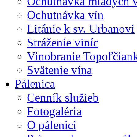
Ochutnávka mladých v
Ochutnávka vín
Litánie k sv. Urbanovi
Stráženie viníc
Vinobranie Topoľčian
Svätenie vína
Pálenica
Cenník služieb
Fotogaléria
O pálenici