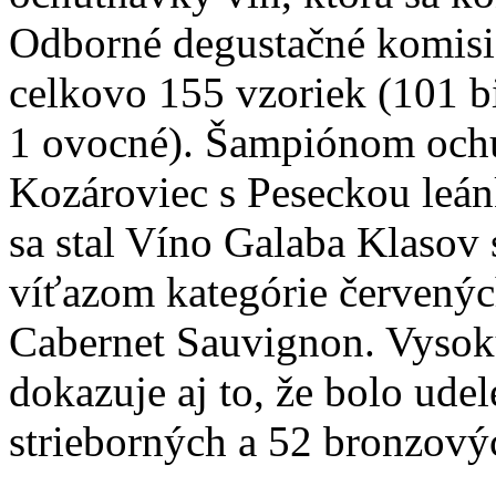
Odborné degustačné komisie
celkovo 155 vzoriek (101 bi
1 ovocné). Šampiónom ochut
Kozároviec s Peseckou leán
sa stal Víno Galaba Klasov
víťazom kategórie červenýc
Cabernet Sauvignon. Vysokú
dokazuje aj to, že bolo ude
strieborných a 52 bronzový