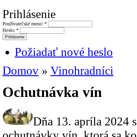
Prihlásenie
Používateľské meno:
*
Heslo:
*
Požiadať nové heslo
Domov
»
Vinohradníci
Ochutnávka vín
Dňa 13. apríla 2024 s
ochutnávky vín, ktorá sa k